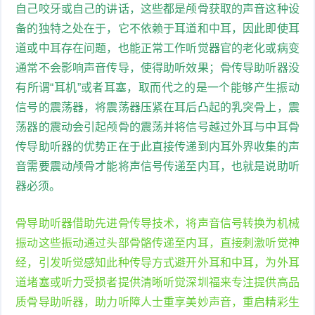
自己咬牙或自己的讲话，这些都是颅骨获取的声音这种设
备的独特之处在于，它不依赖于耳道和中耳，因此即使耳
道或中耳存在问题，也能正常工作听觉器官的老化或病变
通常不会影响声音传导，使得助听效果；骨传导助听器没
有所谓“耳机”或者耳塞，取而代之的是一个能够产生振动
信号的震荡器，将震荡器压紧在耳后凸起的乳突骨上，震
荡器的震动会引起颅骨的震荡并将信号越过外耳与中耳骨
传导助听器的优势正在于此直接传递到内耳外界收集的声
音需要震动颅骨才能将声信号传递至内耳，也就是说助听
器必须。
骨导助听器借助先进骨传导技术，将声音信号转换为机械
振动这些振动通过头部骨骼传递至内耳，直接刺激听觉神
经，引发听觉感知此种传导方式避开外耳和中耳，为外耳
道堵塞或听力受损者提供清晰听觉深圳福来专注提供高品
质骨导助听器，助力听障人士重享美妙声音，重启精彩生