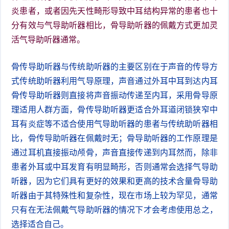
炎患者，或者因先天性畸形导致中耳结构异常的患者也十
分有效与气导助听器相比，骨导助听器的佩戴方式更加灵
活气导助听器通常。
骨传导助听器与传统助听器的主要区别在于声音的传导方
式传统助听器利用气导原理，声音通过外耳中耳到达内耳
骨传导助听器则直接将声音振动传递至内耳，采用骨导原
理适用人群方面，骨传导助听器更适合外耳道闭锁狭窄中
耳有炎症等不适合使用气导助听器的患者与传统助听器相
比，骨传导助听器在佩戴时无；骨导助听器的工作原理是
通过耳机直接振动颅骨，声音直接传递到内耳然而，除非
患者外耳或中耳发育有明显畸形，否则通常会选择气导助
听器，因为它们具有更好的效果和更高的技术含量骨导助
听器由于其特殊性和复杂性，现在市场上较为罕见，通常
只有在无法佩戴气导助听器的情况下才会考虑使用总之，
选择适合自己。