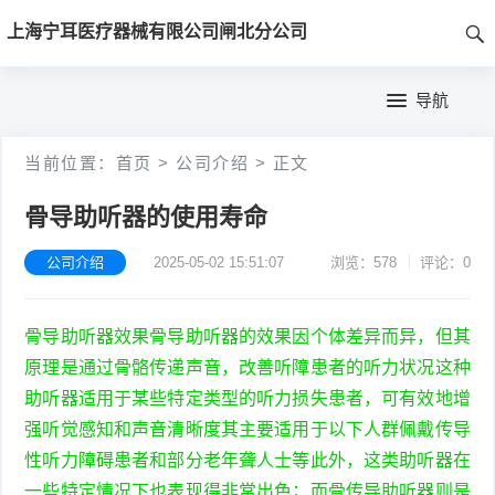
首
上海宁耳医疗器械有限公司闸北分公司
页
首
导航
页
公
当前位置：
首页
>
公司介绍
>
正文
司
骨导助听器的使用寿命
介
公司介绍
2025-05-02 15:51:07
浏览：578
评论：0
绍
骨导助听器效果骨导助听器的效果因个体差异而异，但其
原理是通过骨骼传递声音，改善听障患者的听力状况这种
助听器适用于某些特定类型的听力损失患者，可有效地增
强听觉感知和声音清晰度其主要适用于以下人群佩戴传导
性听力障碍患者和部分老年聋人士等此外，这类助听器在
一些特定情况下也表现得非常出色；而骨传导助听器则是