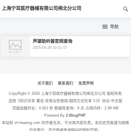
首
上海宁耳医疗器械有限公司闸北分公司
页
首
导航
页
公
声望助听器官网查询
司
2025-04-28 10:51:07
介
绍
文
章
关于我们
联系我们
免责声明
导
CopyRight ©
2026
上海宁耳医疗器械有限公司闸北分公司
版权所有
航
适用《知识共享 署名-非商业性使用-相同方式共享 3.0》协议-中文版
页面加载时长：0.061 秒 数据库查询：9 次 占用内存：2.99 MB
Powered By
Z-BlogPHP
.
本站和 sh-hearing.com 的作者无关，不对其内容负责。本历史页面谨为网络
历史索引，不代表被查询网站的即时页面。