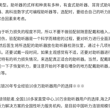
型。助听器的式样和种类有多种，有盒式助听器、耳背式助
器、高科技数字式可编程助听器等，选配时，要结合自己的听力
综合因素来考虑。
听力损失的程度不同，所以不要不做验配就随意配戴和植入
损伤，验配助听器是一个科学而精密的过程，要对听力进行全面
然后医生将所选配的助听器放在助听器检测仪里，通过十几项
标。还要试戴一段时间，如果主观感觉有不适，还要对助听器进
己特有的听力损失情况，来选配真正适合的助听器。当然，配戴
能一下子恢复听力，要注意开始时不要在嘈杂的地方配戴助听器
息等。
20年专业经验10余万助听器用户的选择※※※
航者,全国110多家直营中心,10万余助听器用户的选择,海之
听力解决方案的全国性听力服务机构，是目前中国听力连锁规模