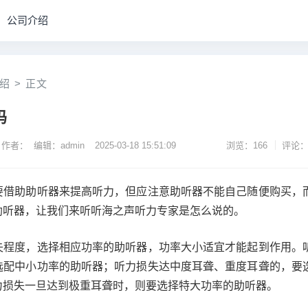
公司介绍
绍
>
正文
吗
作者： 编辑：admin
2025-03-18 15:51:09
浏览：166
评论：
助助听器来提高听力，但应注意助听器不能自己随便购买，
助听器，让我们来听听海之声听力专家是怎么说的。
度，选择相应功率的助听器，功率大小适宜才能起到作用。
选配中小功率的助听器；听力损失达中度耳聋、重度耳聋的，要
力损失一旦达到极重耳聋时，则要选择特大功率的助听器。