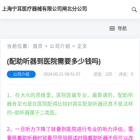
首
上海宁耳医疗器械有限公司闸北分公司
页
首
导航
页
公
当前位置：
首页
>
公司介绍
>
正文
司
(配助听器到医院需要多少钱吗)
介
公司介绍
2024-05-21 09:51:07
浏览：225
评论：0
绍
1、在大众的思维里，医院是最专业，最靠谱的，配助听
器肯定也是在医院配得比较好其实配助听器还真不是这样
的~助听器属于二类医。
2、一旦听力下降了就要到医院进行专业的听力评估，需
要佩戴助听器时就要尽早验佩适时佩戴助听器不但可以改