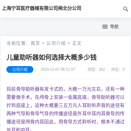
首
上海宁耳医疗器械有限公司闸北分公司
页
首
导航
页
公
当前位置：
首页
>
公司介绍
>
正文
司
儿童助听器如何选择大概多少钱
介
公司介绍
2024-12-07 08:51:07
浏览：242
评论：0
绍
目前骨导助听器有发卡式的，大概一万元左右，还有一种
需要做手术，在颅骨上安装一金属底座，骨导助听器可以
拧到底座上，这种大概要三五万元人耳聆听声音的途径有
两种气导和骨导气导的传播途径是外耳中耳内耳骨导的传
播途径是颅骨内耳因此，用骨导方式聆听时，根本不通过
外耳和中耳。